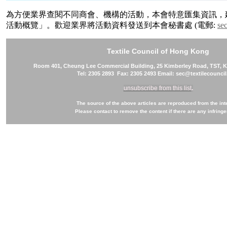
為方便業界查閱不同商會、機構的活動，本會特意匯集資訊，建
活動概覽」。歡迎業界將活動資料發送到本會秘書處 (電郵:
se
Textile Council of Hong Kong
Room 401, Cheung Lee Commercial Building, 25 Kimberley Road, TST,
Tel: 2305 2893 Fax: 2305 2493 Email: sec@textilecounci
unsubscribe from this list
.
The source of the above articles are reproduced from the int
Please contact to remove the content if there are any infring