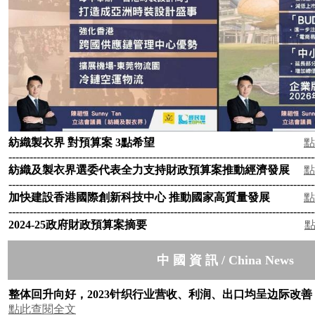
紡織製衣界
對預算案
3
點希望
點
---------------------------------------------------------------------------------------
紡織及製衣界選委代表全力支持財政預算案推動經濟發展
點
---------------------------------------------------------------------------------------
加快建設香港國際創新科技中心
推動國家高質量發展
點
---------------------------------------------------------------------------------------
2024-25
政府財政預算案摘要
中 國 資 訊 / China News
整体回升向好，
2023
针织行业营收、利润、出口均呈边际改善
點此查閱全文