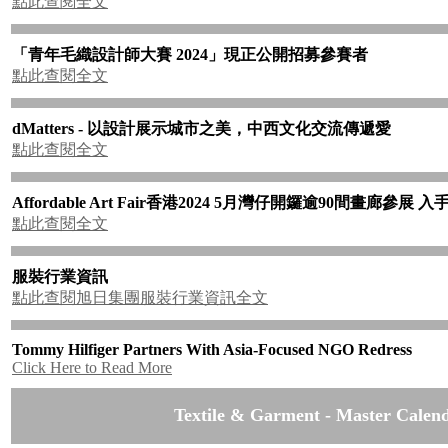
點此查閱全文
「青年毛織設計師大賽
2024
」現正公開招募參賽者
點此查閱全文
dMatters -
以設計展示城市之美，中西文化交流傳遞愛
點此查閱全文
Affordable Art Fair
香港
2024 5
月灣仔開鑼逾
90
間畫廊參展
入
點此查閱全文
服裝行業資訊
點此查閱旭日集團服裝行業資訊全文
Tommy Hilfiger Partners With Asia-Focused NGO Redress
Click Here to Read More
Textile & Garment - Master Calen