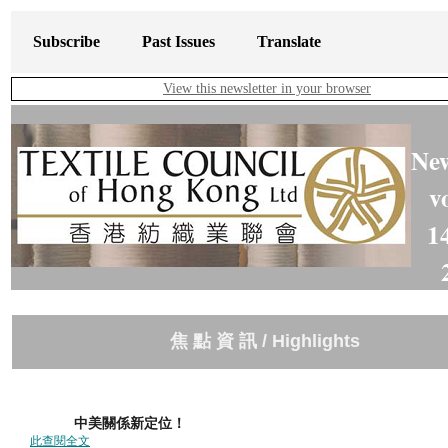
Subscribe
Past Issues
Translate
View this newsletter in your browser
New
v
1
焦 點 資 訊 / Highlights
中美關係新定位
此查閱全文