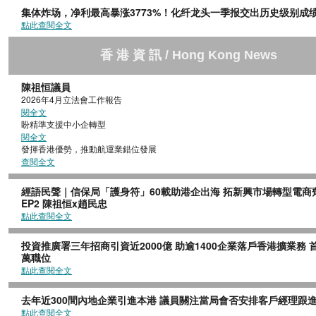
集体炸场，净利最高暴涨3773%！化纤龙头一季报交出历史级别成
點此查閱全文
香 港 資 訊 / Hong Kong News
陳祖恒議員
2026年4月立法會工作報
閱全文
盼精準支援中小企轉型
閱全文
發揮香港優勢，推動航運業錯位發
查閱全文
經語民聲｜信保局「護身符」60載助港企出海 拓新興市場轉型電商
EP2 陳祖恒x趙民忠
點此查閱全文
投資推廣署三年招商引資近2000億 助逾1400企業落戶香港擴業務 首
萬職位
點此查閱全文
去年近300間內地企業引進本港 議員關注當局會否安排客戶經理跟
點此查閱全文