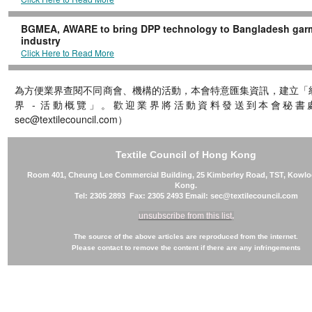
BGMEA, AWARE to bring DPP technology to Bangladesh gar
industry
Click Here to Read More
為方便業界查閱不同商會、機構的活動，本會特意匯集資訊，建立「
界 - 活動概覽」。歡迎業界將活動資料發送到本會秘書處
sec@textilecouncil.com）
Textile Council of Hong Kong
Room 401, Cheung Lee Commercial Building, 25 Kimberley Road, TST, Kowl
Kong.
Tel: 2305 2893 Fax: 2305 2493 Email: sec@textilecouncil.com
unsubscribe from this list
.
The source of the above articles are reproduced from the internet.
Please contact to remove the content if there are any infringements