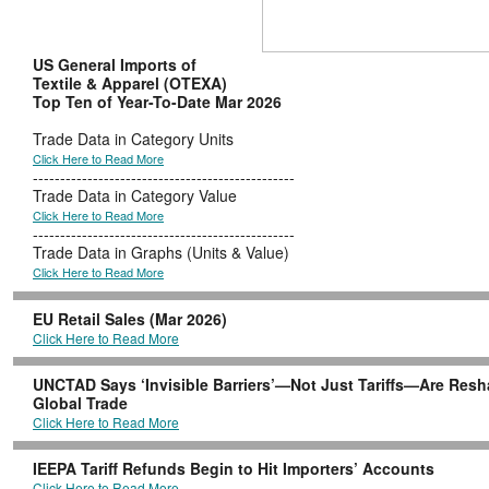
US General Imports of
Textile & Apparel (OTEXA)
Top Ten of Year-To-Date Mar 2026
Trade Data in Category Units
Click Here to Read More
------------------------------------------------
Trade Data in Category Value
Click Here to Read More
------------------------------------------------
Trade Data in Graphs (Units & Value)
Click Here to Read More
EU Retail Sales (Mar 2026)
Click Here to Read More
UNCTAD Says ‘Invisible Barriers’—Not Just Tariffs—Are Res
Global Trade
Click Here to Read More
IEEPA Tariff Refunds Begin to Hit Importers’ Accounts
Click Here to Read More