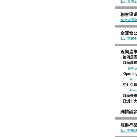
點此查閱
聯會獲
點此查閱
全運會公
點此查閱
近期盛事
-
第四屆
-
時尚高峰(
參與
-
Openin
Third 
-
穿針引線
Threa
-
時尚未
-
亞洲十
詳情請
服裝行
點此查閱