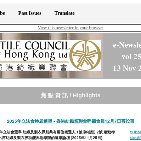
ibe
Past Issues
Translate
View this newsletter in your browser
e-Newsle
vol 2
13 Nov 
焦 點 資 訊 / Highlights
2025
年立法會換屆選舉
-
香港紡織業聯會呼籲會員
12
月
7
日齊投票
25年立法會選舉 紡織及製衣界別共有兩位候選人 1號 陳祖恒 2號 蕭勁樺
點此查
出席紡織及製衣界功能界別舉辦的選舉論壇 (2025
年11
月25
日)
點此查