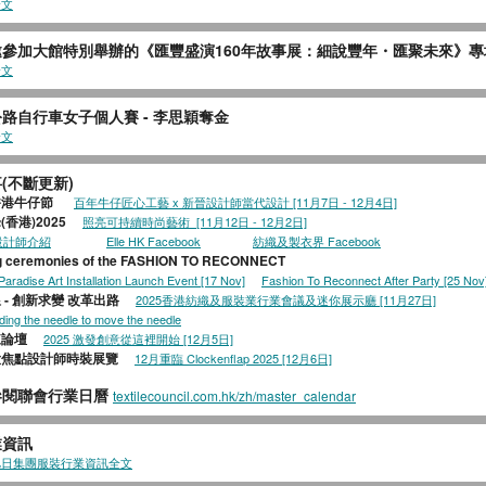
全文
邀參加大館特別舉辦的《匯豐盛演160年故事展：細說豐年・匯聚未來》專
全文
路自行車女子個人賽 - 李思穎奪金
全文
(不斷更新)
香港牛仔節
百年牛仔匠心工藝 x 新晉設計師當代設計 [11月7日 - 12月4日]
香港)2025
照亮可持續時尚藝術 [11月12日 - 12月2日]
設計師介紹
Elle HK Facebook
紡織及製衣界 Facebook
g ceremonies of the FASHION TO RECONNECT
Paradise Art Installation Launch Event [17 Nov]
Fashion To Reconnect After Party [25 Nov
 - 創新求變 改革出路
2025香港紡織及服裝業行業會議及迷你展示廳 [11月27日]
ding the needle to move the needle
來論壇
2025 激發創意從這裡開始 [12月5日]
大焦點設計師時裝展覽
12月重臨 Clockenflap 2025 [12月6日]
參閱聯會行業日曆
textilecouncil.com.hk/zh/master_calendar
業資訊
旭日集團服裝行業資訊全文