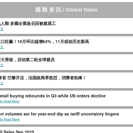
國
際
資
訊
/ Global News
代人類 多國企業急召回被裁員工
全文
口狂飙！10月环比猛增64%，11月或创历史新高
全文
绩大滑坡，启动第二轮全球裁员
全文
n_希音 巴黎开店，法国政商界怒怼，消费者热捧！
全文
retail buying rebounds in Q3 while US orders decline
 to Read More
t volumes set for year-end dip as tariff uncertainty lingers
 to Read More
il Sales Sep 2025