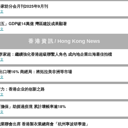
家纺分会月刊2025年9月刊
全文
五」GDP破14萬億 灣區建設成果顯著
全文
香 港 資 訊 / Hong Kong News
 李家超：繼續強化香港超級聯繫人角色 成內地企業出海最佳拍檔
全文
出口增16% 商經局：將拓拉美非洲等市場
全文
产力：香港企业的创新之路
全文
擔保」助捱過疫境 累計壞帳率逾18%
全文
織業聯會出席 香港製衣業總商會「杭州寧波研學遊」