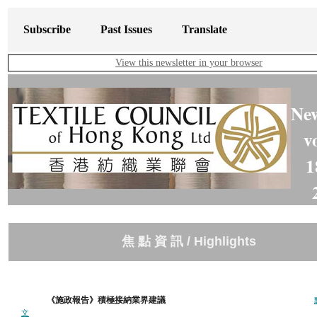
Subscribe
Past Issues
Translate
View this newsletter in your browser
New
v
1
焦 點 資 訊 / Highlights
《施政報告》積極接納業界建議
文