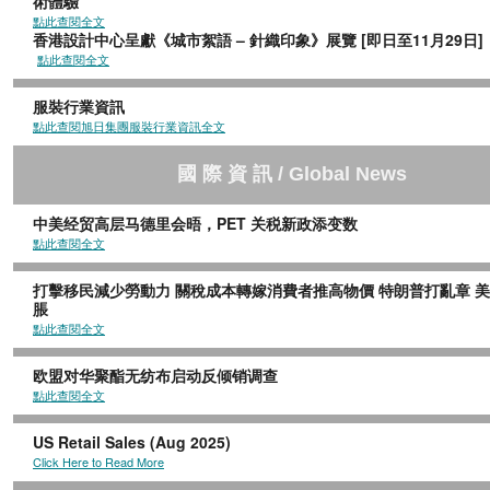
術體驗
點此查閱全文
香港設計中心呈獻《城市絮語 – 針織印象》展覽 [即日至11
點此查閱全文
服裝行業資訊
點此查閱旭日集團服裝行業資訊全文
國
際
資
訊
/ Global News
中美经贸高层马德里会晤，PET 关税新政添变数
點此查閱全文
打擊移民減少勞動力 關稅成本轉嫁消費者推高物價 特朗普打亂章 
脹
點此查閱全文
欧盟对华聚酯无纺布启动反倾销调查
點此查閱全文
US Retail Sales (Aug 2025)
Click Here to Read More