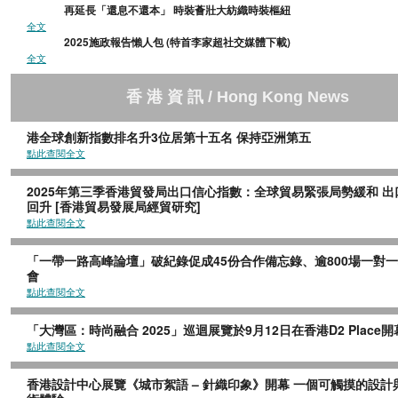
再延長「還息不還本」 時裝薈壯大紡織時裝樞
全文
2025施政報告懶人包 (特首李家超社交媒體下載
全文
香 港 資 訊 / Hong Kong News
港全球創新指數排名升3位居第十五名 保持亞洲第五
點此查閱全文
2025年第三季香港貿發局出口信心指數：全球貿易緊張局勢緩和 出
回升 [香港貿易發展局經貿研究]
點此查閱全文
「一帶一路高峰論壇」破紀錄促成45份合作備忘錄、逾800場一對
會
點此查閱全文
「大灣區：時尚融合 2025」巡迴展覽於9月12日在香港D2 Place開
點此查閱全文
香港設計中心展覽《城市絮語 – 針織印象》開幕 一個可觸摸的設計