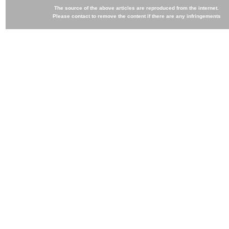
The source of the above articles are reproduced from the internet.
Please contact to remove the content if there are any infringements