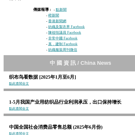
傳媒報導 :
-
點新聞
-
橙新聞
-
香港新聞網
-
紡織及製衣界 Facebook
-
陳祖恒議員 Facebook
-
非常中國 Facebook
-
真．建制 Facebook
-
紡織服裝周刊微信
中 國 資 訊 / China News
织布鸟看数据 [2025年1月至6月]
點此查閱全文
1-5月我国产业用纺织品行业利润承压，出口保持增长
點此查閱全文
中国全国社会消费品零售总额 (2025年6月份)
點此查閱全文