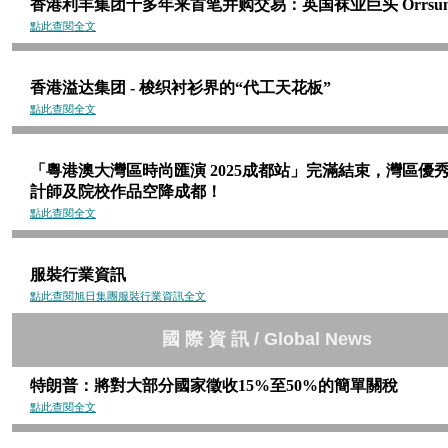
香港利丰集团十多年来首笔并购交易：英国袜业巨头 Orrsu
點此查閱全文
香港溢达集团 - 梭织衬衫界的“代工天花板”
點此查閱全文
「粵港澳大灣區時尚匯演 2025成都站」完滿結束，灣區優
計師及院校作品空降成都！
點此查閱全文
服裝行業資訊
點此查閱旭日集團服裝行業資訊全文
國
際
資
訊
/ Global News
特朗普：將對大部分國家徵收15%至50%的簡單關稅
點此查閱全文