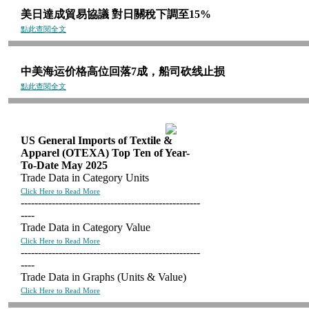
美日達成貿易協議 對日關稅下調至15%
點此查閱全文
中美海运价格高位回落7成，船司砍线止损
點此查閱全文
US General Imports of Textile &
Apparel (OTEXA) Top Ten of Year-
To-Date May 2025
Trade Data in Category Units
Click Here to Read More
----------------------------------------------------
----
Trade Data in Category Value
Click Here to Read More
----------------------------------------------------
----
Trade Data in Graphs (Units & Value)
Click Here to Read More