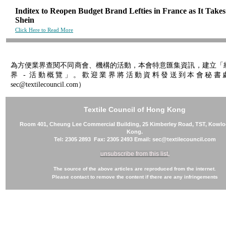
Inditex to Reopen Budget Brand Lefties in France as It Takes
Shein
Click Here to Read More
為方便業界查閱不同商會、機構的活動，本會特意匯集資訊，建立「
界 - 活動概覽」。歡迎業界將活動資料發送到本會秘書處
sec@textilecouncil.com）
Textile Council of Hong Kong
Room 401, Cheung Lee Commercial Building, 25 Kimberley Road, TST, Kowl
Kong.
Tel: 2305 2893 Fax: 2305 2493 Email: sec@textilecouncil.com
unsubscribe from this list
.
The source of the above articles are reproduced from the internet.
Please contact to remove the content if there are any infringements