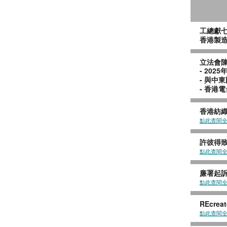
工總
香
立法會
-
-
- 香
香港紡織
點此查閱
許彼得
點此查閱
廉署起
點此查閱
REcre
點此查閱