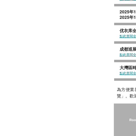
2
2
优衣库全
點此查閱
成都巡展
點此查閱
大灣區時尚
點此查閱
為方便業
覽」。歡迎業
Roo