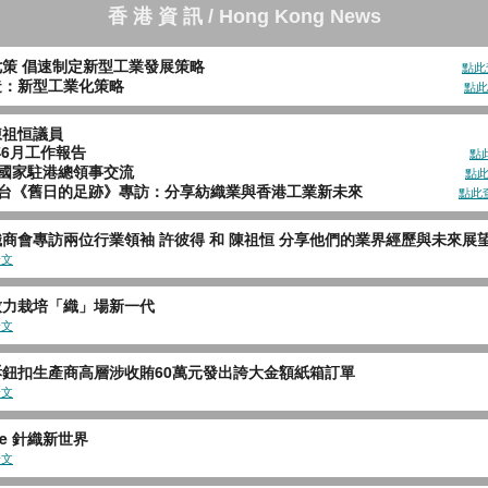
香 港 資 訊 / Hong Kong News
獻七策 倡速制定新型工業發展策略
點此
港製造：新型工業化策略
點此
陳祖恒議員
 2025年6月工作報告
點
 與中東國家駐港總領事交流
點
港電台《舊日的足跡》專訪：分享紡織業與香港工業新未來
點此
商會專訪兩位行業領袖 許彼得 和 陳祖恒 分享他們的業界經歷與未來展
全文
致力栽培「織」場新一代
全文
訴鈕扣生產商高層涉收賄60萬元發出誇大金額紙箱訂單
全文
ate 針織新世界
全文