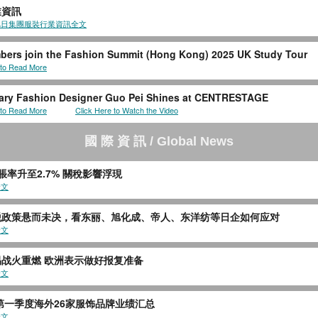
業資訊
旭日集團服裝行業資訊全文
ers join the Fashion Summit (Hong Kong) 2025 UK Study Tour
 to Read More
ry Fashion Designer Guo Pei Shines at CENTRESTAGE
 to Read More
Click Here to Watch the Vide
o
國
際
資
訊
/ Global News
脹率升至2.7% 關稅影響浮現
全文
税政策悬而未决，看东丽、旭化成、帝人、东洋纺等日企如何应对
全文
战火重燃 欧洲表示做好报复准备
全文
年第一季度海外26家服饰品牌业绩汇总
全文